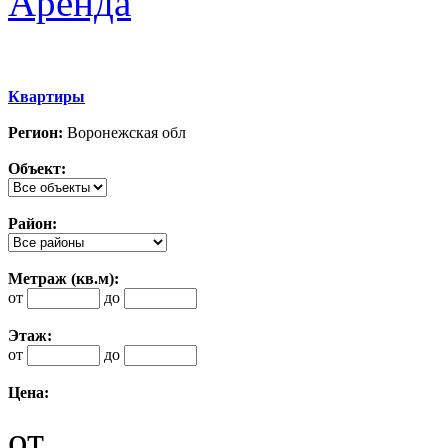
Аренда
Квартиры
Регион:
Воронежская обл
Объект:
Район:
Метраж (кв.м):
от
до
Этаж:
от
до
Цена:
от