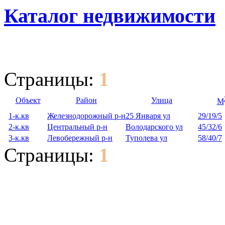
Каталог недвижимости
Страницы:
1
Объект
Район
Улица
М
1-к.кв
Железнодорожный р-н
25 Января ул
29/19/5
2-к.кв
Центральный р-н
Володарского ул
45/32/6
3-к.кв
Левобережный р-н
Туполева ул
58/40/7
Страницы:
1