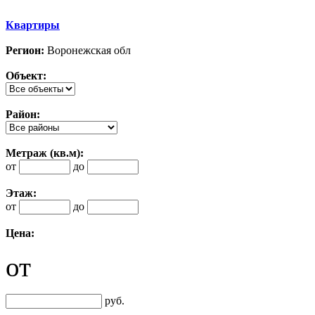
Квартиры
Регион:
Воронежская обл
Объект:
Район:
Метраж (кв.м):
от
до
Этаж:
от
до
Цена:
от
руб.