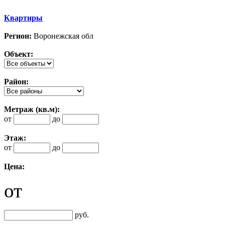
Квартиры
Регион:
Воронежская обл
Объект:
Район:
Метраж (кв.м):
от
до
Этаж:
от
до
Цена:
от
руб.