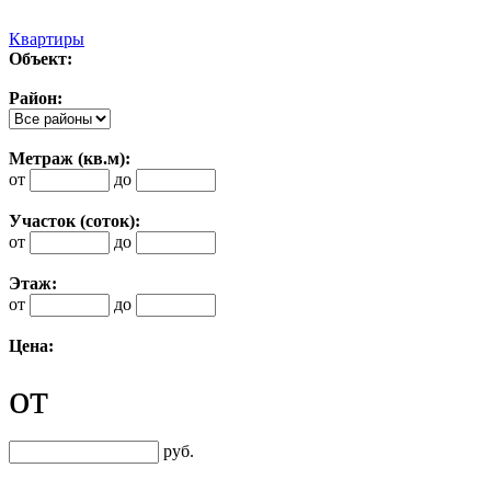
Квартиры
Объект:
Район:
Метраж (кв.м):
от
до
Участок (соток):
от
до
Этаж:
от
до
Цена:
от
руб.