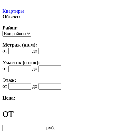
Квартиры
Объект:
Район:
Метраж (кв.м):
от
до
Участок (соток):
от
до
Этаж:
от
до
Цена:
от
руб.