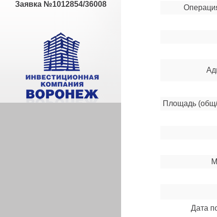
Заявка №1012854/36008
Операция
Ад
Площадь (общ/
М
Дата п