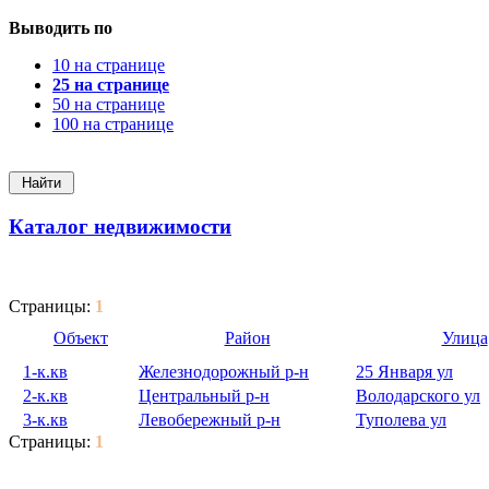
Выводить по
10 на странице
25 на странице
50 на странице
100 на странице
Каталог недвижимости
Страницы:
1
Объект
Район
Улица
1-к.кв
Железнодорожный р-н
25 Января ул
2-к.кв
Центральный р-н
Володарского ул
3-к.кв
Левобережный р-н
Туполева ул
Страницы:
1