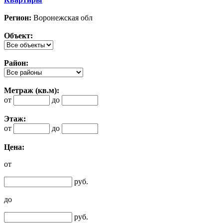
Регион:
Воронежская обл
Объект:
Район:
Метраж (кв.м):
от
до
Этаж:
от
до
Цена:
от
руб.
до
руб.