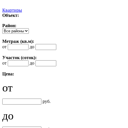
Квартиры
Объект:
Район:
Метраж (кв.м):
от
до
Участок (соток):
от
до
Цена:
от
руб.
до