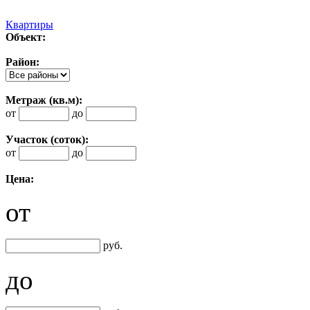
Квартиры
Объект:
Район:
Метраж (кв.м):
от
до
Участок (соток):
от
до
Цена:
от
руб.
до