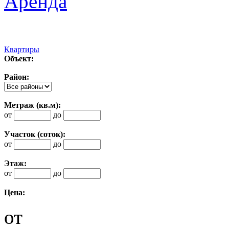
Аренда
Квартиры
Объект:
Район:
Метраж (кв.м):
от
до
Участок (соток):
от
до
Этаж:
от
до
Цена:
от